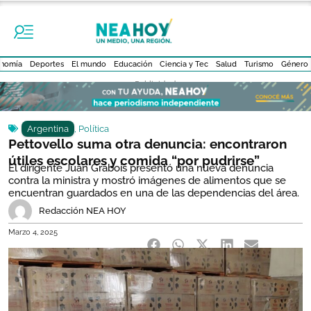
nomía
Deportes
El mundo
Educación
Ciencia y Tec
Salud
Turismo
Género
- Publicidad -
Argentina
,
Política
Pettovello suma otra denuncia: encontraron
útiles escolares y comida “por pudrirse”
El dirigente Juan Grabois presentó una nueva denuncia
contra la ministra y mostró imágenes de alimentos que se
encuentran guardados en una de las dependencias del área.
Redacción NEA HOY
Marzo 4, 2025