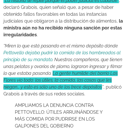
“La historia se repite porque el poder judicial es cobarde”
,
declaró Grabois, quien señaló que, a pesar de haber
obtenido fallos favorables en todas las instancias
judiciales que obligaron a la distribución de alimentos,
la
ministra aún no ha recibido ninguna sanción por estas
irregularidades
.
“Miren lo que está pasando en el mismo depósito dónde
Pettovello dejaba pudrir la comida de los hambreados al
principio de su mandato
. Nuestros compañeros, que tienen
unas pelotas y ovarios de plomo, lograron ingresar y filmar
lo que estaba pasando.
La gente humilde del barrio Las
Flores vio todo: los útiles, la comida, las cosas que les
niegan… y esto es sólo uno de los trece depósitos
”
, publicó
Grabois a través de sus redes sociales.
AMPLIAMOS LA DENUNCIA CONTRA
PETTOVELLO: ÚTILES ARRUINÁNDOSE Y
MÁS COMIDA POR PUDRIRSE EN LOS
GALPONES DEL GOBIERNO