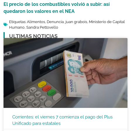
El precio de los combustibles volvió a subir: así
quedaron los valores en el NEA
Etiquetas:
Alimentos
,
Denuncia
,
juan grabois
,
Ministerio de Capital
Humano
,
Sandra Pettovello
ULTIMAS NOTICIAS
Corrientes: el viernes 7 comienza el pago del Plus
Unificado para estatales