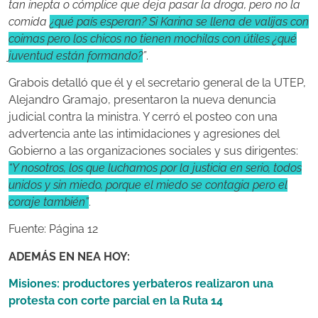
tan inepta o cómplice que deja pasar la droga, pero no la
comida
¿qué país esperan? Si Karina se llena de valijas con
coimas pero los chicos no tienen mochilas con útiles ¿qué
juventud están formando?
”
.
Grabois detalló que él y el secretario general de la UTEP,
Alejandro Gramajo, presentaron la nueva denuncia
judicial contra la ministra. Y cerró el posteo con una
advertencia ante las intimidaciones y agresiones del
Gobierno a las organizaciones sociales y sus dirigentes:
“Y nosotros, los que luchamos por la justicia en serio, todos
unidos y sin miedo, porque el miedo se contagia pero el
coraje también”
.
Fuente: Página 12
ADEMÁS EN NEA HOY:
Misiones: productores yerbateros realizaron una
protesta con corte parcial en la Ruta 14