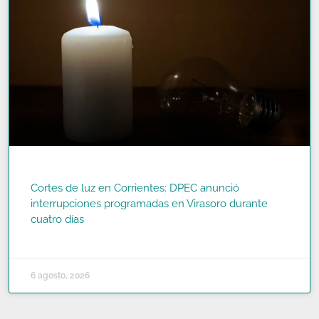
Cortes de luz en Corrientes: DPEC anunció
interrupciones programadas en Virasoro durante
cuatro días
READ MORE »
6 agosto, 2026