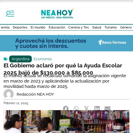
nomía
Deportes
El mundo
Educación
Ciencia y Tec
Salud
Turismo
Género
- Publicidad -
Argentina
,
Economía
El Gobierno aclaró por qué la Ayuda Escolar
2025 bajó de $130.000 a $85.000
El monto actual se recalculó tomando la asignación vigente
en marzo de 2023 y aplicándole la actualización por
movilidad hasta marzo de 2025.
Redacción NEA HOY
Febrero 11, 2025