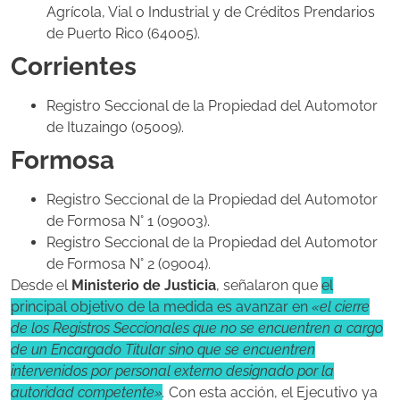
Agrícola, Vial o Industrial y de Créditos Prendarios
de Puerto Rico (64005).
Corrientes
Registro Seccional de la Propiedad del Automotor
de Ituzaingo (05009).
Formosa
Registro Seccional de la Propiedad del Automotor
de Formosa N° 1 (09003).
Registro Seccional de la Propiedad del Automotor
de Formosa N° 2 (09004).
Desde el
Ministerio de Justicia
, señalaron que
el
principal objetivo de la medida es avanzar en
«el cierre
de los Registros Seccionales que no se encuentren a cargo
de un Encargado Titular sino que se encuentren
intervenidos por personal externo designado por la
autoridad competente»
.
Con esta acción, el Ejecutivo ya