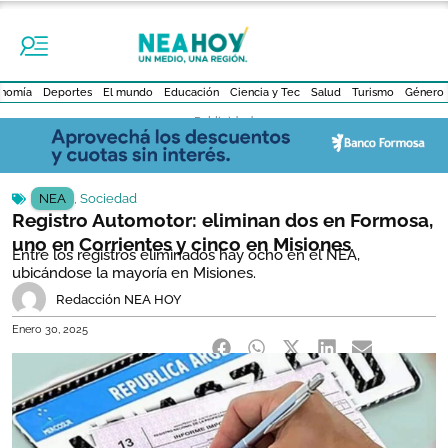
nomía
Deportes
El mundo
Educación
Ciencia y Tec
Salud
Turismo
Género
- Publicidad -
NEA
,
Sociedad
Registro Automotor: eliminan dos en Formosa,
uno en Corrientes y cinco en Misiones
Entre los registros eliminados hay ocho en el NEA,
ubicándose la mayoría en Misiones.
Redacción NEA HOY
Enero 30, 2025