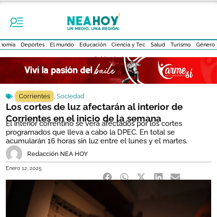
nomía
Deportes
El mundo
Educación
Ciencia y Tec
Salud
Turismo
Género
- Publicidad -
Corrientes
,
Sociedad
Los cortes de luz afectarán al interior de
Corrientes en el inicio de la semana
El interior correntino se verá afectados por los cortes
programados que lleva a cabo la DPEC. En total se
acumularán 16 horas sin luz entre el lunes y el martes.
Redacción NEA HOY
Enero 12, 2025