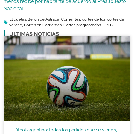
menos recibe por habitante de acuerdo al Presupuesto
Nacional
Etiquetas:
Berón de Astrada
,
Corrientes
,
cortes de luz
,
cortes de
verano
,
Cortes en Corrientes
,
Cortes programados
,
DPEC
ULTIMAS NOTICIAS
Fútbol argentino: todos los partidos que se vienen,