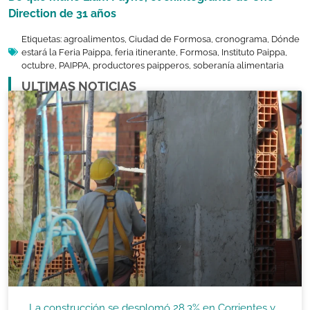
Direction de 31 años
Etiquetas:
agroalimentos
,
Ciudad de Formosa
,
cronograma
,
Dónde
estará la Feria Paippa
,
feria itinerante
,
Formosa
,
Instituto Paippa
,
octubre
,
PAIPPA
,
productores paipperos
,
soberanía alimentaria
ULTIMAS NOTICIAS
La construcción se desplomó 28,3% en Corrientes y