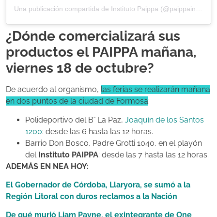
Una publicación compartida de Instituto Paippa (@paippainstituto)
¿Dónde comercializará sus
productos el PAIPPA mañana,
viernes 18 de octubre?
De acuerdo al organismo,
las ferias se realizarán mañana
en dos puntos de la ciudad de Formosa
:
Polideportivo del B° La Paz,
Joaquín de los Santos
1200
: desde las 6 hasta las 12 horas.
Barrio Don Bosco, Padre Grotti 1040, en el playón
del
Instituto PAIPPA
: desde las 7 hasta las 12 horas.
ADEMÁS EN NEA HOY:
El Gobernador de Córdoba, Llaryora, se sumó a la
Región Litoral con duros reclamos a la Nación
De qué murió Liam Payne, el exintegrante de One