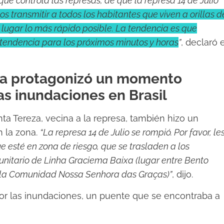
e controla las represas, de que la represa 14 de Julio
 transmitir a todos los habitantes que viven a orillas d
 lugar lo más rápido posible. La tendencia es que
 tendencia para los próximos minutos y horas
”
, declaró e
eza protagonizó un momento
as inundaciones en Brasil
ta Tereza, vecina a la represa, también hizo un
 la zona.
“La represa 14 de Julio se rompió. Por favor, le
e esté en zona de riesgo, que se trasladen a los
unitario de Linha Graciema Baixa (lugar entre Bento
e la Comunidad Nossa Senhora das Graças)”
, dijo.
por las inundaciones, un puente que se encontraba a