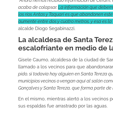
“Ahora hemos recibido información de Ceram, qu
acaba de colapsar.
La información que debemos
los ríos Antas y Taquari es que abandonen este
aumente entre dos y cuatro metros, y esa es la
alcalde Diogo Segabinazzi.
La alcaldesa de Santa Ter
escalofriante en medio de l
Gisele Caumo, alcaldesa de la ciudad de San
llamado a los vecinos para que abandonaran
pido, si todavía hay alguien en Santa Tereza qu
municipios vecinos o vengan aquí al salón com
Gonçalves y Santa Tereza, que forma parte d
En el mismo, mientras alertó a los vecinos 
sus espaldas fue arrastrado por las aguas.