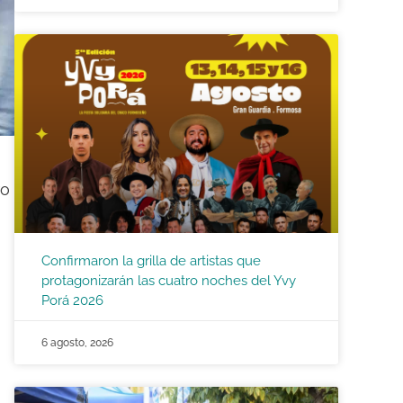
ro
Confirmaron la grilla de artistas que
protagonizarán las cuatro noches del Yvy
Porá 2026
6 agosto, 2026