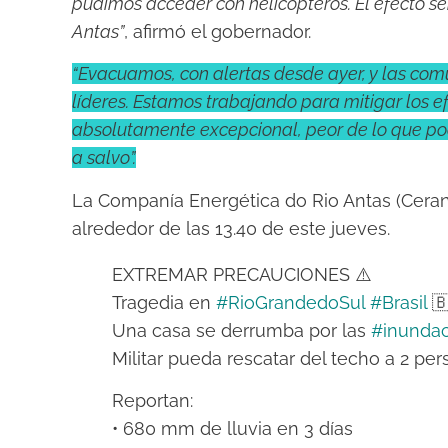
pudimos acceder con helicópteros. El efecto se
Antas”
, afirmó el gobernador.
“Evacuamos, con alertas desde ayer, y las co
líderes. Estamos trabajando para mitigar los e
absolutamente excepcional, peor de lo que po
a salvo”.
La Companía Energética do Rio Antas (Ceran)
alrededor de las 13.40 de este jueves.
EXTREMAR PRECAUCIONES ⚠️
Tragedia en
#RioGrandedoSul
#Brasil
🇧
Una casa se derrumba por las
#inunda
Militar pueda rescatar del techo a 2 per
Reportan:
• 680 mm de lluvia en 3 días