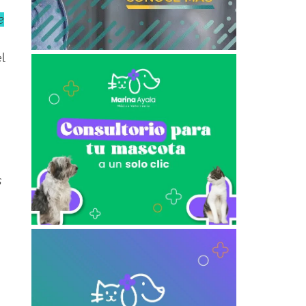
e
l
s