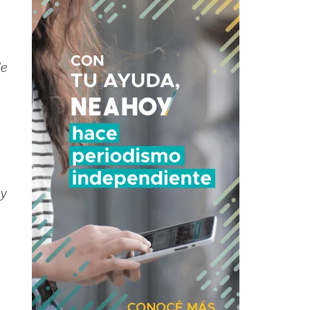
de
 y