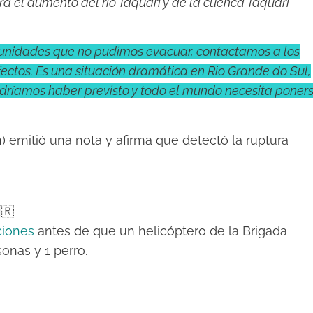
rá el aumento del río Taquari y de la cuenca Taquari
munidades que no pudimos evacuar, contactamos a los
fectos. Es una situación dramática en Rio Grande do Sul,
dríamos haber previsto y todo el mundo necesita poner
 emitió una nota y afirma que detectó la ruptura
🇷
ciones
antes de que un helicóptero de la Brigada
sonas y 1 perro.