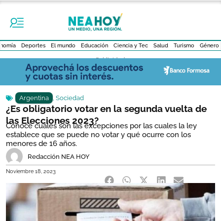
nomía
Deportes
El mundo
Educación
Ciencia y Tec
Salud
Turismo
Género
- Publicidad -
Argentina
,
Sociedad
¿Es obligatorio votar en la segunda vuelta de
las Elecciones 2023?
Conocé cuáles son las excepciones por las cuales la ley
establece que se puede no votar y qué ocurre con los
menores de 16 años.
Redacción NEA HOY
Noviembre 18, 2023