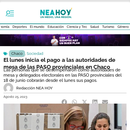
nomía
Deportes
El mundo
Educación
Ciencia y Tec
Salud
Turismo
Género
- Publicidad -
Chaco
,
Sociedad
El lunes inicia el pago a las autoridades de
mesa de las PASO provinciales en Chaco
Las personas que se desempeñaron como autoridades de
mesa y delegados electorales en las PASO provinciales del
18 de junio cobrarán desde el lunes sus pagos.
Redacción NEA HOY
Agosto 25, 2023