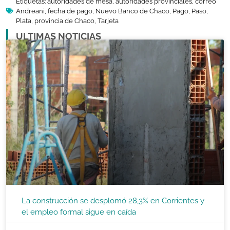
Etiquetas:
autoridades de mesa
,
autoridades provinciales
,
correo
Andreani
,
fecha de pago
,
Nuevo Banco de Chaco
,
Pago
,
Paso
,
Plata
,
provincia de Chaco
,
Tarjeta
ULTIMAS NOTICIAS
La construcción se desplomó 28,3% en Corrientes y
el empleo formal sigue en caída